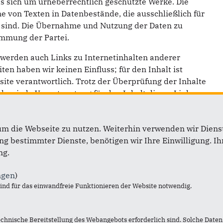
es sich um urheberrechtlich geschützte Werke. Die
 von Texten in Datenbestände, die ausschließlich für
 sind. Die Übernahme und Nutzung der Daten zu
immung der Partei.
werden auch Links zu Internetinhalten anderer
iten haben wir keinen Einfluss; für den Inhalt ist
site verantwortlich. Trotz der Überprüfung der Inhalte
er jede Verantwortung für den Inhalt dieser Links
atenschutz
um die Webseite zu nutzen. Weiterhin verwenden wir Dienst
 bestimmter Dienste, benötigen wir Ihre Einwilligung. Ihr
ng.
ngen
)
Im Web
L
nd für das einwandfreie Funktionieren der Website notwendig.
Daniel Günther, MdL
I
echnische Bereitstellung des Webangebots erforderlich sind. Solche Daten 
CDU-Landtagsfraktion
K