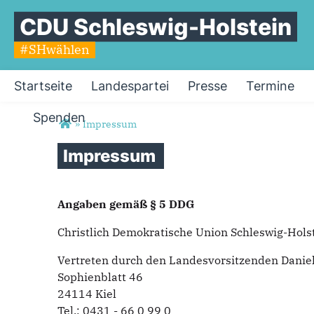
CDU Schleswig-Holstein
#SHwählen
Startseite
Landespartei
Presse
Termine
Spenden
Sie sind hier
»
Impressum
Impressum
Angaben gemäß § 5 DDG
Christlich Demokratische Union Schleswig-Hols
Vertreten durch den Landesvorsitzenden Danie
Sophienblatt 46
24114 Kiel
Tel.: 0431 - 66 0 99 0