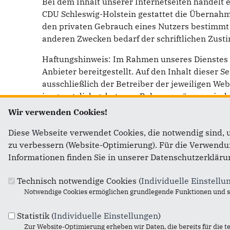
Bei dem Inhalt unserer Internetseiten handelt 
CDU Schleswig-Holstein gestattet die Übernahme
den privaten Gebrauch eines Nutzers bestimmt
anderen Zwecken bedarf der schriftlichen Zust
Haftungshinweis: Im Rahmen unseres Dienstes 
Anbieter bereitgestellt. Auf den Inhalt dieser Se
ausschließlich der Betreiber der jeweiligen Web
im gesetzlich gebotenen Rahmen müssen wir dah
bzw. der verlinkten Seite ablehnen.
Wir verwenden Cookies!
Unsere Datenschutzerklärung finden Sie hier:
D
Diese Webseite verwendet Cookies, die notwendig sind, 
zu verbessern (Website-Optimierung). Für die Verwendung
Informationen finden Sie in unserer Datenschutzerkläru
Technisch notwendige Cookies (
Individuelle Einstellu
Fußbereich
Anschrift
Notwendige Cookies ermöglichen grundlegende Funktionen und si
CDU Schleswig-Holstein
Statistik (
Individuelle Einstellungen
)
Zur Website-Optimierung erheben wir Daten, die bereits für die t
Sophienblatt 46