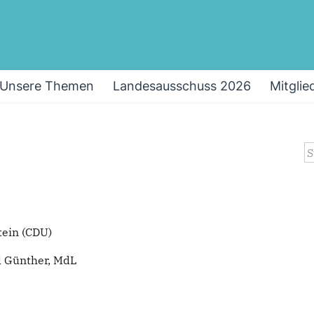
Unsere Themen
Landesausschuss 2026
Mitgli
S
tein (CDU)
l Günther, MdL